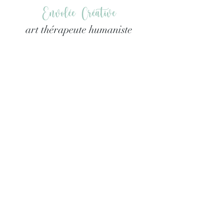
Envolée Créative
art thérapeute humaniste
guilbault.isabelle@orange.fr
06 78 15 46 17
Envolée Créative