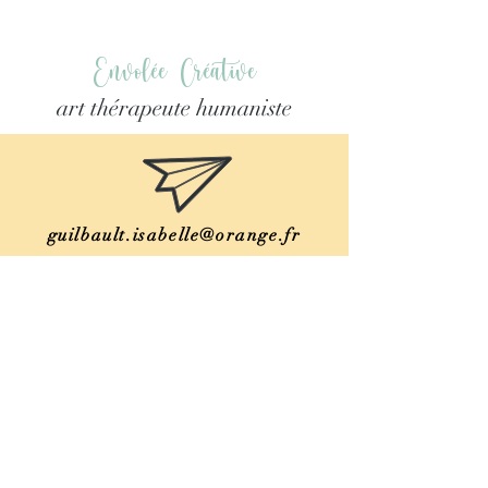
Envolée Créative
art thérapeute humaniste
guilbault.isabelle@orange.fr
06 78 15 46 17